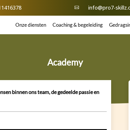
11416378
info@pro7-skillz

Onze diensten
Coaching & begeleiding
Gedragsin
Academy
ensen binnen ons team, de gedeelde passie en